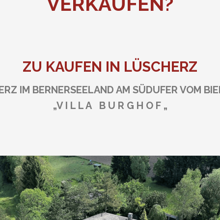
VERKAUFEN?
ZU KAUFEN IN LÜSCHERZ
ERZ IM BERNERSEELAND AM SÜDUFER VOM BIE
„V I L L
A
B U R G H O F „